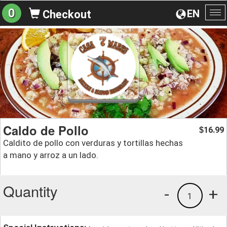
0
EN
Checkout
To
na
Caldo de Pollo
16.99
$
Caldito de pollo con verduras y tortillas hechas
a mano y arroz a un lado.
Quantity
-
+
1